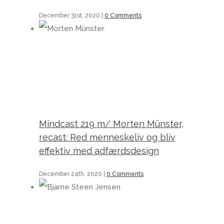
December 31st, 2020
|
0 Comments
Mindcast 219 m/ Morten Münster, recast: Red menneskeliv og bliv effektiv med adfærdsdesign
Mindcast 219 m/ Morten Münster,
recast: Red menneskeliv og bliv
effektiv med adfærdsdesign
December 24th, 2020
|
0 Comments
Mindcast 218 m/ Bjarne Steen Jensen : Agile ledelsesmodeller holder del 1 af 2