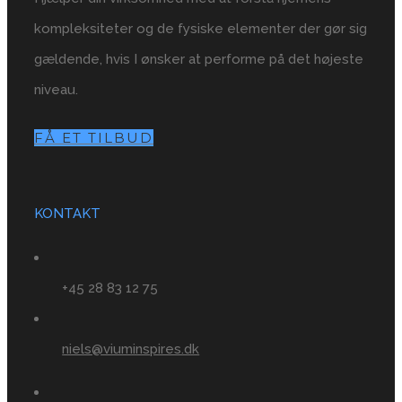
kompleksiteter og de fysiske elementer der gør sig
gældende, hvis I ønsker at performe på det højeste
niveau.
FÅ ET TILBUD
KONTAKT
+45 28 83 12 75
niels@viuminspires.dk