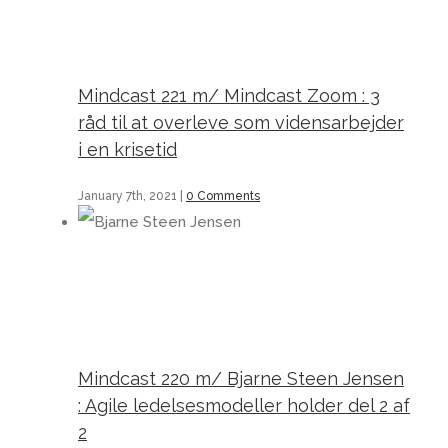
Mindcast 221 m/ Mindcast Zoom : 3 råd til at overleve som vidensarbejder i en krisetid
Mindcast 221 m/ Mindcast Zoom : 3
råd til at overleve som vidensarbejder
i en krisetid
January 7th, 2021
|
0 Comments
Mindcast 220 m/ Bjarne Steen Jensen : Agile ledelsesmodeller holder del 2 af 2
Mindcast 220 m/ Bjarne Steen Jensen
: Agile ledelsesmodeller holder del 2 af
2