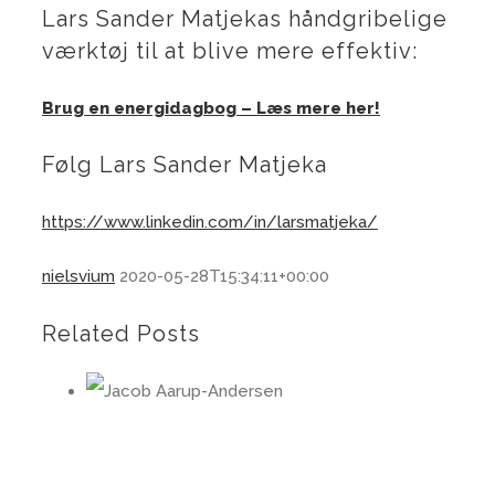
Lars Sander Matjekas håndgribelige
værktøj til at blive mere effektiv:
Brug en energidagbog – Læs mere her!
Følg Lars Sander Matjeka
https://www.linkedin.com/in/larsmatjeka/
nielsvium
2020-05-28T15:34:11+00:00
Related Posts
Mindcast bonus m/ Jacob Aarup-Andersen : Sådan leder du 400.000 medarbejdere