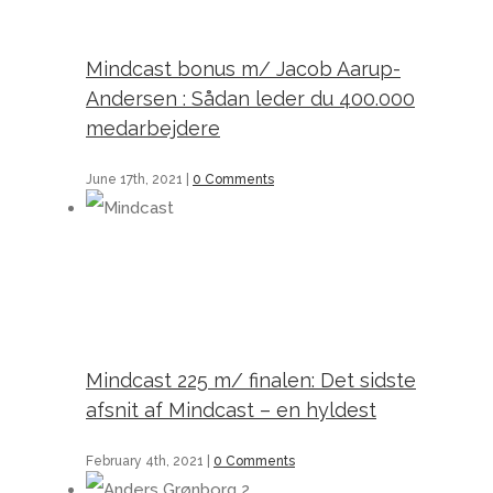
Mindcast bonus m/ Jacob Aarup-
Andersen : Sådan leder du 400.000
medarbejdere
June 17th, 2021
|
0 Comments
Mindcast 225 m/ finalen: Det sidste afsnit af Mindcast – en hyldest
Mindcast 225 m/ finalen: Det sidste
afsnit af Mindcast – en hyldest
February 4th, 2021
|
0 Comments