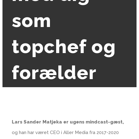
som
topchef og
forælder
Lars Sander Matjeka er ugens mindcast-gæst,
og han har været CEO i Aller Media fra 2017-2020