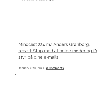
Mindcast 224 m/ Anders Grønborg, recast: Stop med at holde møder og få styr på dine e-mails
Mindcast 224 m/ Anders Grønborg,
recast: Stop med at holde møder og få
styr på dine e-mails
January 28th, 2021
|
0 Comments
Mindcast 223 m/ Mindcast Zoom : Sådan færdiggør du dit speciale på 2,5 måneder