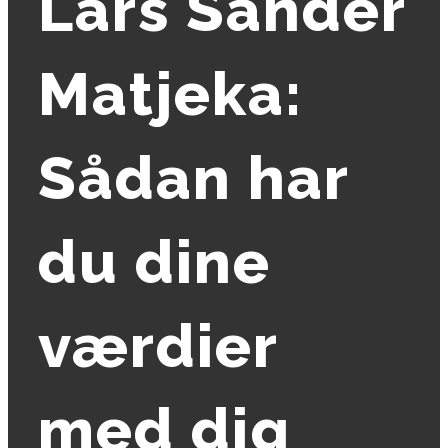
Lars Sander
Matjeka:
Sådan har
du dine
værdier
med dig