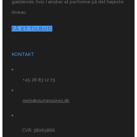
gældende, hvis I ønsker at performe på det højeste
niveau.
FÅ ET TILBUD
KONTAKT
+45 28 83 12 75
niels@viuminspires.dk
CVR: 38065866