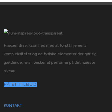
Hjælper din virksomhed med at forstå hjernens
kompleksiteter og de fysiske elementer der gør sig
gældende, hvis I ønsker at performe på det højeste
niveau.
FÅ ET TILBUD
KONTAKT