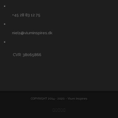
+45 28 83 12 75
niels@viuminspires.dk
CVR: 38065866
COPYRIGHT 2014 - 2020 - Vium Inspires
Facebook
Twitter
YouTube
Rss
Email