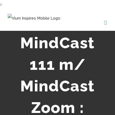
>
MindCast
111 m/
MindCast
Zoom :