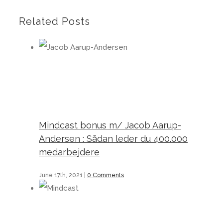
Related Posts
Mindcast bonus m/ Jacob Aarup-Andersen : Sådan leder du 400.000 medarbejdere
Mindcast bonus m/ Jacob Aarup-
Andersen : Sådan leder du 400.000
medarbejdere
June 17th, 2021
|
0 Comments
Mindcast 225 m/ finalen: Det sidste afsnit af Mindcast – en hyldest