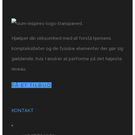
Hjælper din virksomhed med at forstå hjernens
kompleksiteter og de fysiske elementer der gør sig
gældende, hvis I ønsker at performe på det højeste
niveau.
FÅ ET TILBUD
KONTAKT