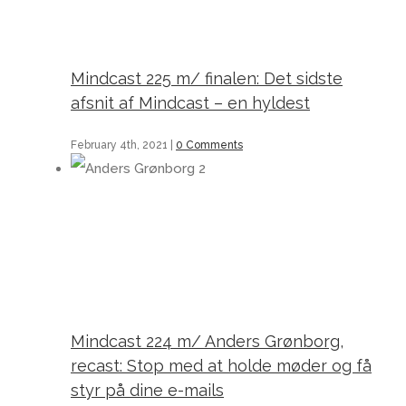
Mindcast 225 m/ finalen: Det sidste
afsnit af Mindcast – en hyldest
February 4th, 2021
|
0 Comments
Mindcast 224 m/ Anders Grønborg, recast: Stop med at holde møder og få styr på dine e-mails
Mindcast 224 m/ Anders Grønborg,
recast: Stop med at holde møder og få
styr på dine e-mails