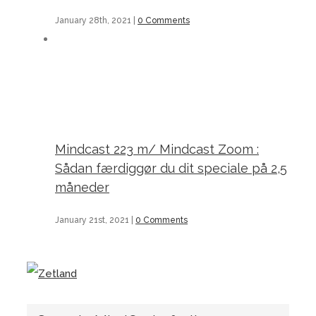
January 28th, 2021
|
0 Comments
Mindcast 223 m/ Mindcast Zoom : Sådan færdiggør du dit speciale på 2,5 måneder
Mindcast 223 m/ Mindcast Zoom :
Sådan færdiggør du dit speciale på 2,5
måneder
January 21st, 2021
|
0 Comments