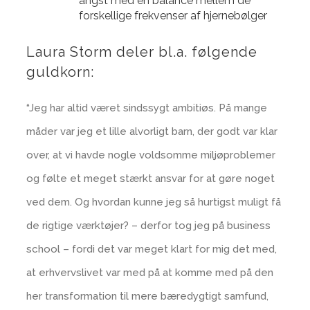
angst med en balance mellem de
forskellige frekvenser af hjernebølger
Laura Storm deler bl.a. følgende
guldkorn:
“Jeg har altid været sindssygt ambitiøs. På mange
måder var jeg et lille alvorligt barn, der godt var klar
over, at vi havde nogle voldsomme miljøproblemer
og følte et meget stærkt ansvar for at gøre noget
ved dem. Og hvordan kunne jeg så hurtigst muligt få
de rigtige værktøjer? – derfor tog jeg på business
school – fordi det var meget klart for mig det med,
at erhvervslivet var med på at komme med på den
her transformation til mere bæredygtigt samfund,