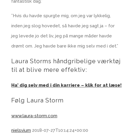
fantastisk dag.”
”Hvis du havde spurgte mig, om jeg var lykkelig,
inden jeg slog hovedet, så havde jeg sagt ja – for
jeg levede jo det liv, jeg på mange måder havde
drømt om. Jeg havde bare ikke mig selv med i det.”
Laura Storms håndgribelige værktøj
til at blive mere effektiv:
Ha’ dig selv med i din karriere – klik for at læse!
Følg Laura Storm
www.laura-storm.com
nielsvium
2018-07-27T10:14:24+00:00