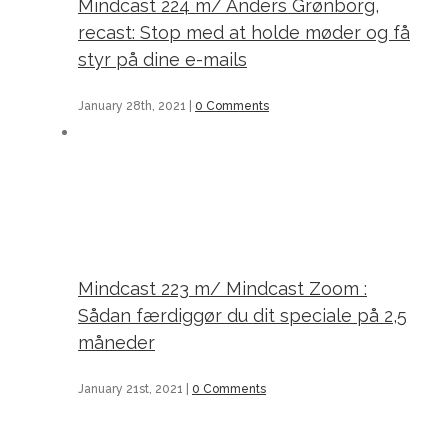
Mindcast 224 m/ Anders Grønborg,
recast: Stop med at holde møder og få
styr på dine e-mails
January 28th, 2021
|
0 Comments
Mindcast 223 m/ Mindcast Zoom : Sådan færdiggør du dit speciale på 2,5 måneder
Mindcast 223 m/ Mindcast Zoom :
Sådan færdiggør du dit speciale på 2,5
måneder
January 21st, 2021
|
0 Comments