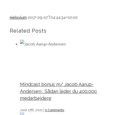
nielsvium
2017-09-07T04:44:34+00:00
Related Posts
Mindcast bonus m/ Jacob Aarup-Andersen : Sådan leder du 400.000 medarbejdere
Mindcast bonus m/ Jacob Aarup-
Andersen : Sådan leder du 400.000
medarbejdere
June 17th, 2021
|
0 Comments