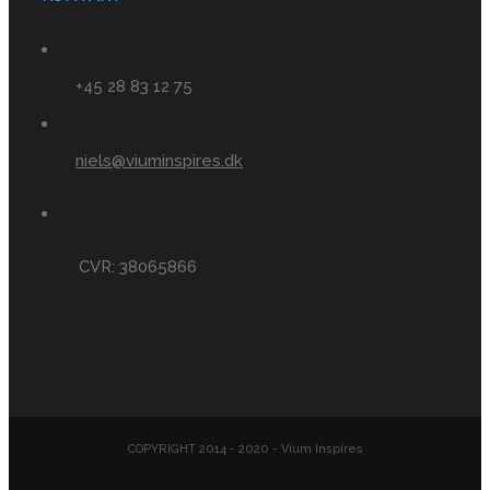
+45 28 83 12 75
niels@viuminspires.dk
CVR: 38065866
COPYRIGHT 2014 - 2020 - Vium Inspires