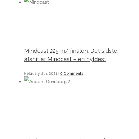
Mindcast 225 m/ finalen: Det sidste afsnit af Mindcast – en hyldest
Mindcast 225 m/ finalen: Det sidste
afsnit af Mindcast – en hyldest
February 4th, 2021
|
0 Comments
Mindcast 224 m/ Anders Grønborg, recast: Stop med at holde møder og få styr på dine e-mails