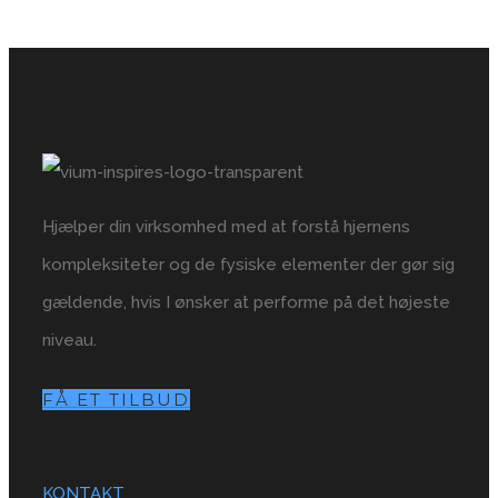
Hjælper din virksomhed med at forstå hjernens
kompleksiteter og de fysiske elementer der gør sig
gældende, hvis I ønsker at performe på det højeste
niveau.
FÅ ET TILBUD
KONTAKT